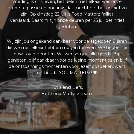
Voeding is ons leven, het delen met elkaar was onze
grootste passie en ondanks dat mocht het helaas niet zo
zijn. Op dinsdag 22 juli is Food Matterz failliet
verklaard.
Daarom zijn onze deuren per 25 juli definitief
gesloten.
Wij zijn jou ongekend dankbaar voor de afgelopen 8 jaren
die we met elkaar hebben mogen beleven. We hebben er
onwijs van genoten. Wij wensen jou alle goeds. Blijf
genieten, blijf dankbaar voor de kleine momentjes en blijf
de ontspanningsmomenten voor jezelf opzoeken, want
onthoud… YOU MATTERZ! 🖤
Tot ziens! Liefs,
Het Food Matterz team