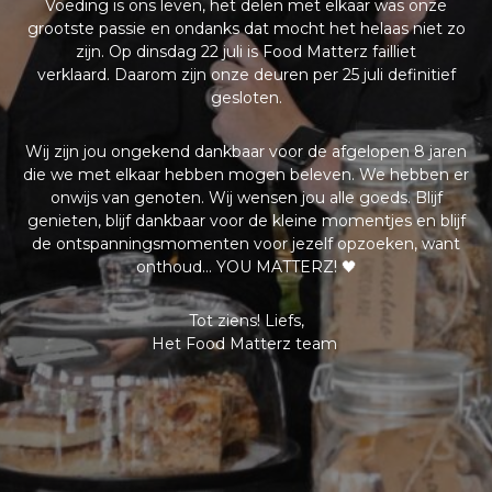
Voeding is ons leven, het delen met elkaar was onze
grootste passie en ondanks dat mocht het helaas niet zo
zijn. Op dinsdag 22 juli is Food Matterz failliet
verklaard.
Daarom zijn onze deuren per 25 juli definitief
gesloten.
Wij zijn jou ongekend dankbaar voor de afgelopen 8 jaren
die we met elkaar hebben mogen beleven. We hebben er
onwijs van genoten. Wij wensen jou alle goeds. Blijf
genieten, blijf dankbaar voor de kleine momentjes en blijf
de ontspanningsmomenten voor jezelf opzoeken, want
onthoud… YOU MATTERZ! 🖤
Tot ziens! Liefs,
Het Food Matterz team