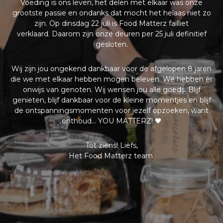
Voeding is ons leven, het delen met elkaar was onze
grootste passie en ondanks dat mocht het helaas niet zo
zijn. Op dinsdag 22 juli is Food Matterz failliet
verklaard.
Daarom zijn onze deuren per 25 juli definitief
gesloten.
Wij zijn jou ongekend dankbaar voor de afgelopen 8 jaren
die we met elkaar hebben mogen beleven. We hebben er
onwijs van genoten. Wij wensen jou alle goeds. Blijf
genieten, blijf dankbaar voor de kleine momentjes en blijf
de ontspanningsmomenten voor jezelf opzoeken, want
onthoud… YOU MATTERZ! 🖤
Tot ziens! Liefs,
Het Food Matterz team