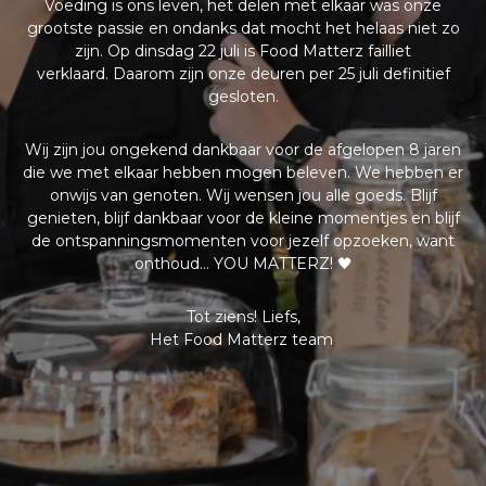
Voeding is ons leven, het delen met elkaar was onze
grootste passie en ondanks dat mocht het helaas niet zo
zijn. Op dinsdag 22 juli is Food Matterz failliet
verklaard.
Daarom zijn onze deuren per 25 juli definitief
gesloten.
Wij zijn jou ongekend dankbaar voor de afgelopen 8 jaren
die we met elkaar hebben mogen beleven. We hebben er
onwijs van genoten. Wij wensen jou alle goeds. Blijf
genieten, blijf dankbaar voor de kleine momentjes en blijf
de ontspanningsmomenten voor jezelf opzoeken, want
onthoud… YOU MATTERZ! 🖤
Tot ziens! Liefs,
Het Food Matterz team